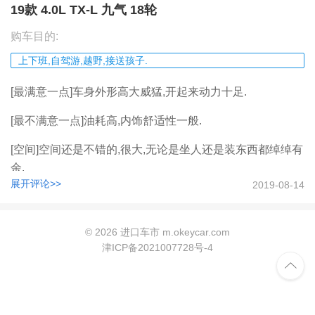
19款 4.0L TX-L 九气 18轮
购车目的:
上下班,自驾游,越野,接送孩子.
[最满意一点]车身外形高大威猛,开起来动力十足.
[最不满意一点]油耗高,内饰舒适性一般.
[空间]空间还是不错的,很大,无论是坐人还是装东西都绰绰有
余.
2019-08-14
[动力]只要不是去赛车都够用了.
[操控]操控还是挺稳定的.
©
2026 进口车市 m.okeycar.com
津ICP备2021007728号-4
[油耗]油耗有点高了.

[舒适性]舒适性不错,不会有太大的颠簸感.
[外观]外观线条很漂亮的,也很霸气十足,赚足眼球.