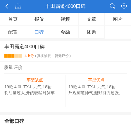



丰田霸道4000口碑

首页
报价
视频
文章
图片
配置
口碑
金融
团购
丰田霸道4000口碑
4.5
分
( 真实油耗：暂无评价 )
质量评价
车型缺点
车型优点
19款 4.0L TX-L 九气 18轮
19款 4.0L TX-L 九气 18轮
耗油量过大,开的较猛时刹车有时会收不住,价格有些偏高.
外观霸道帅气,越野能力超强,乘坐空间大,非常舒适的享受,出去游玩很给力.
全部口碑