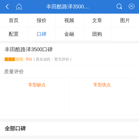



丰田酷路泽3500口碑

首页
报价
视频
文章
图片
配置
口碑
金融
团购
丰田酷路泽3500口碑
0
分
( 真实油耗：暂无评价 )
质量评价
车型缺点
车型优点
全部口碑