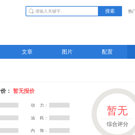
搜索
热
文章
图片
配置
考价：
暂无报价
动 力：
暂无
油 耗：
综合评分
内 饰：