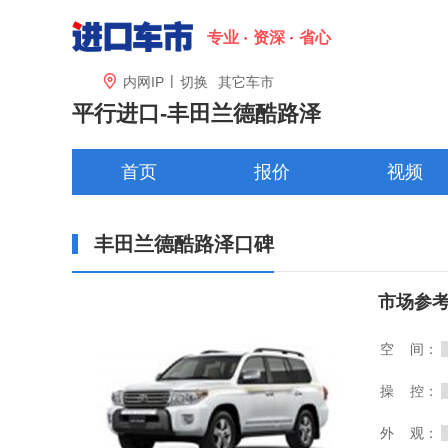
专业
资深
省心
|

内网IP
切换
其它车市
平行进口-丰田兰德酷路泽
首页
报价
视频
丰田兰德酷路泽口碑
市场参
空 间：
操 控：
外 观：