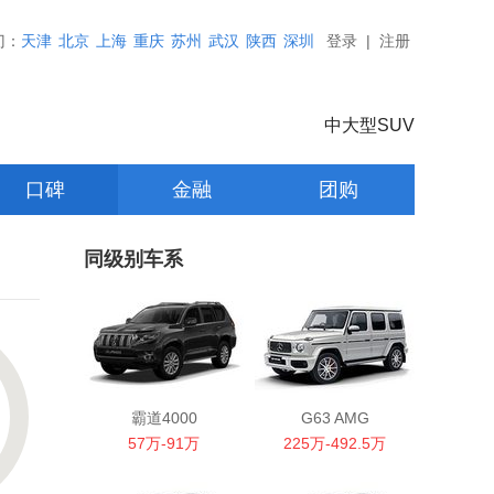
门：
天津
北京
上海
重庆
苏州
武汉
陕西
深圳
登录
|
注册
中大型SUV
口碑
金融
团购
同级别车系
霸道4000
G63 AMG
57万-91万
225万-492.5万