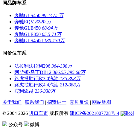
同品牌车系
奔驰GLS450
99-147.5万
奔驰EQV
82-82万
奔驰GLE450
68-94万
奔驰GLE350
65.5-71万
奔驰GLS450d
130-130万
同价位车系
法拉利法拉利296
364-398万
阿斯顿·马丁DB12
386.55-395.68万
路虎揽胜行政3.0汽油
135-398万
路虎揽胜行政4.4汽油
212-388万
宾利添越
236-338万
关于我们
|
联系我们
|
招贤纳士
|
意见反馈
|
网站地图
© 2004-
2026
进口车市
版权所有
津ICP备2021007728号-4
津公网
公众号
微博