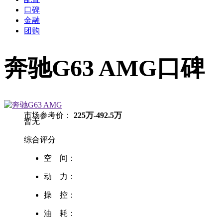
口碑
金融
团购
奔驰G63 AMG口碑
市场参考价：
225万-492.5万
暂无
综合评分
空 间：
动 力：
操 控：
油 耗：