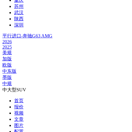
重庆
苏州
武汉
陕西
深圳
平行进口-奔驰G63 AMG
2026
2025
美规
加版
欧版
中东版
墨版
中规
中大型SUV
首页
报价
视频
文章
图片
配置