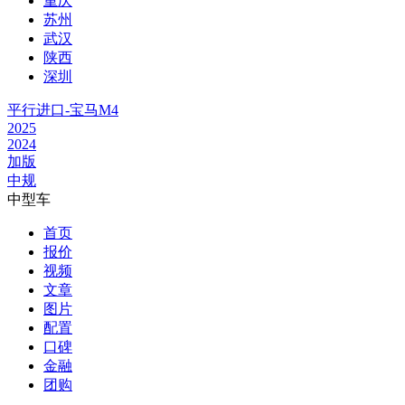
重庆
苏州
武汉
陕西
深圳
平行进口-宝马M4
2025
2024
加版
中规
中型车
首页
报价
视频
文章
图片
配置
口碑
金融
团购