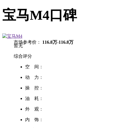
宝马M4口碑
市场参考价：
116.8万-116.8万
暂无
综合评分
空 间：
动 力：
操 控：
油 耗：
外 观：
内 饰：