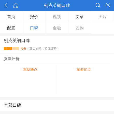



别克英朗口碑

首页
报价
视频
文章
图片
配置
口碑
金融
团购
别克英朗口碑
0
分
( 真实油耗：暂无评价 )
质量评价
车型缺点
车型优点
全部口碑